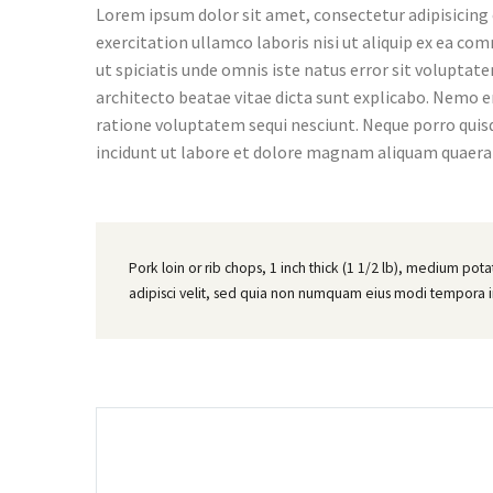
Lorem ipsum dolor sit amet, consectetur adipisicing 
exercitation ullamco laboris nisi ut aliquip ex ea com
ut spiciatis unde omnis iste natus error sit volupta
architecto beatae vitae dicta sunt explicabo. Nemo e
ratione voluptatem sequi nesciunt. Neque porro quis
incidunt ut labore et dolore magnam aliquam quaer
Pork loin or rib chops, 1 inch thick (1 1/2 lb), medium pot
adipisci velit, sed quia non numquam eius modi tempora 