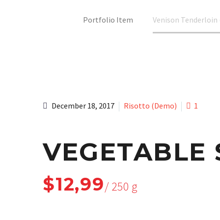
Home
Portfolio Item
Venison Tenderloin
December 18, 2017
Risotto (Demo)
1
VEGETABLE 
$12,99
/ 250 g