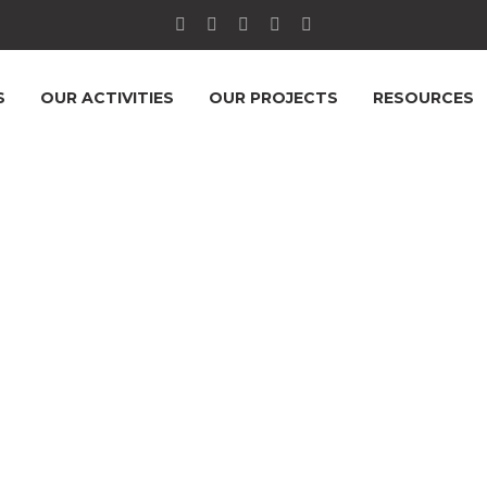
S
OUR ACTIVITIES
OUR PROJECTS
RESOURCES
ON
RLOIN (